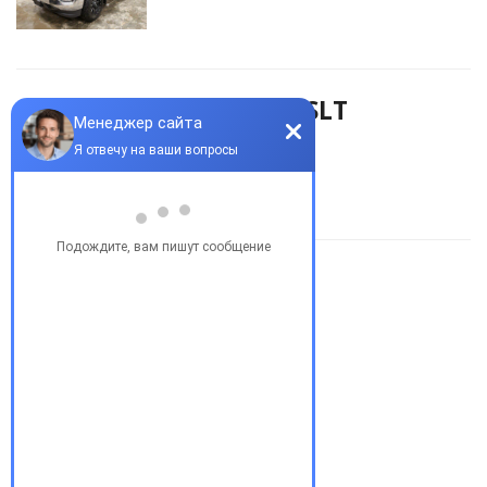
GMC K2500 SLT
ЦЕНА 38000$
Купить бу автомобиль
Купить авто в Украине
Купить авто в США
Авто из США
Аукционы США
Доставка авто из США
Растаможка авто из США