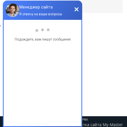
По умолчанию
,
Популярные запросы
Купить бу автомобиль
Купить авто в Украине
Купить авто в США
Авто из США
Аукционы США
Доставка авто из США
Растаможка авто из США
2021 © Авто из США. Все права защищены.
Разработка сайта
My-Master