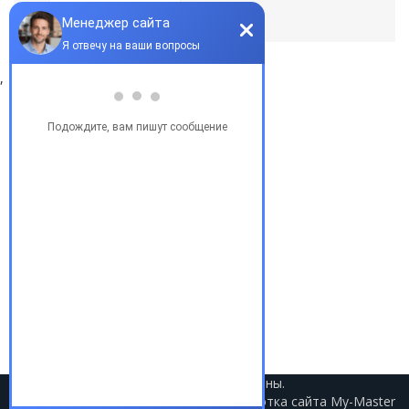
По умолчанию
,
Популярные запросы
Купить бу автомобиль
Купить авто в Украине
Купить авто в США
Авто из США
Аукционы США
Доставка авто из США
Растаможка авто из США
2021 © Авто из США. Все права защищены.
Разработка сайта
My-Master