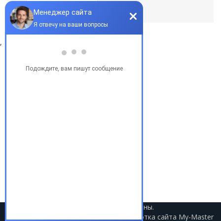
По умолчанию
,
Популярные запросы
Купить бу автомобиль
Купить авто в Украине
Купить авто в США
Авто из США
Аукционы США
Доставка авто из США
Растаможка авто из США
2021 © Авто из США. Все права защищены.
Разработка сайта
My-Master