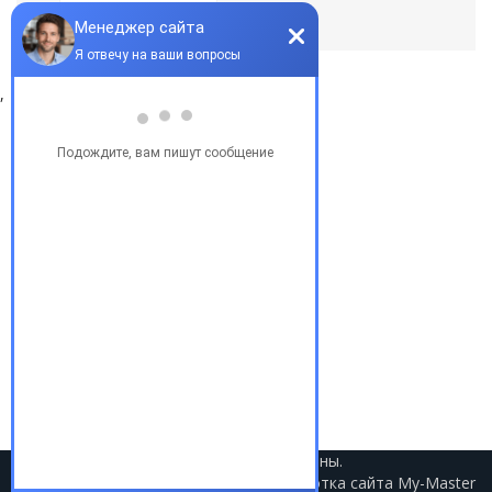
По умолчанию
,
Популярные запросы
Купить бу автомобиль
Купить авто в Украине
Купить авто в США
Авто из США
Аукционы США
Доставка авто из США
Растаможка авто из США
2021 © Авто из США. Все права защищены.
Разработка сайта
My-Master