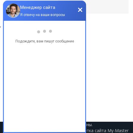
По умолчанию
,
Популярные запросы
Купить бу автомобиль
Купить авто в Украине
Купить авто в США
Авто из США
Аукционы США
Доставка авто из США
Растаможка авто из США
2021 © Авто из США. Все права защищены.
Разработка сайта
My-Master