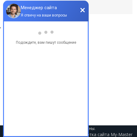
По умолчанию
,
Популярные запросы
Купить бу автомобиль
Купить авто в Украине
Купить авто в США
Авто из США
Аукционы США
Доставка авто из США
Растаможка авто из США
2021 © Авто из США. Все права защищены.
Разработка сайта
My-Master