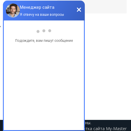
По умолчанию
,
Популярные запросы
Купить бу автомобиль
Купить авто в Украине
Купить авто в США
Авто из США
Аукционы США
Доставка авто из США
Растаможка авто из США
2021 © Авто из США. Все права защищены.
Разработка сайта
My-Master