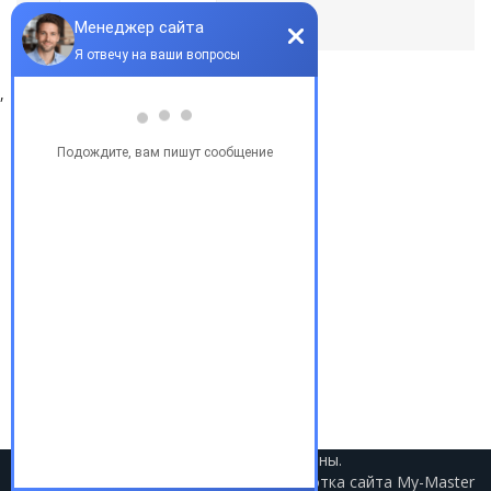
По умолчанию
,
Популярные запросы
Купить бу автомобиль
Купить авто в Украине
Купить авто в США
Авто из США
Аукционы США
Доставка авто из США
Растаможка авто из США
2021 © Авто из США. Все права защищены.
Разработка сайта
My-Master