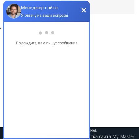
По умолчанию
,
Популярные запросы
Купить бу автомобиль
Купить авто в Украине
Купить авто в США
Авто из США
Аукционы США
Доставка авто из США
Растаможка авто из США
2021 © Авто из США. Все права защищены.
Разработка сайта
My-Master