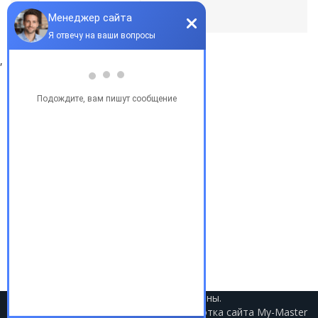
По умолчанию
,
Популярные запросы
Купить бу автомобиль
Купить авто в Украине
Купить авто в США
Авто из США
Аукционы США
Доставка авто из США
Растаможка авто из США
2021 © Авто из США. Все права защищены.
Разработка сайта
My-Master