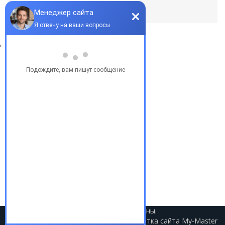
По умолчанию
,
Популярные запросы
Купить бу автомобиль
Купить авто в Украине
Купить авто в США
Авто из США
Аукционы США
Доставка авто из США
Растаможка авто из США
2021 © Авто из США. Все права защищены.
Разработка сайта
My-Master