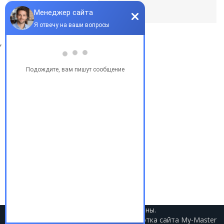
По умолчанию
,
Популярные запросы
Купить бу автомобиль
Купить авто в Украине
Купить авто в США
Авто из США
Аукционы США
Доставка авто из США
Растаможка авто из США
2021 © Авто из США. Все права защищены.
Разработка сайта
My-Master