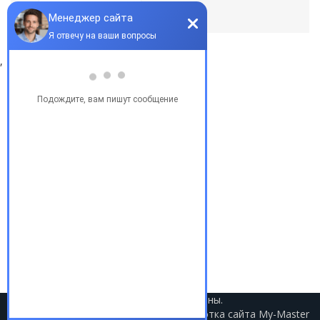
По умолчанию
,
Популярные запросы
Купить бу автомобиль
Купить авто в Украине
Купить авто в США
Авто из США
Аукционы США
Доставка авто из США
Растаможка авто из США
2021 © Авто из США. Все права защищены.
Разработка сайта
My-Master